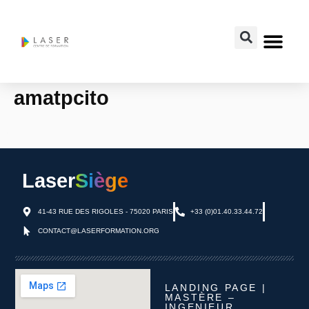
amatpcito
Laser
Siège
41-43 RUE DES RIGOLES - 75020 PARIS
+33 (0)01.40.33.44.72
CONTACT@LASERFORMATION.ORG
LANDING PAGE |
MASTÈRE –
INGENIEUR,