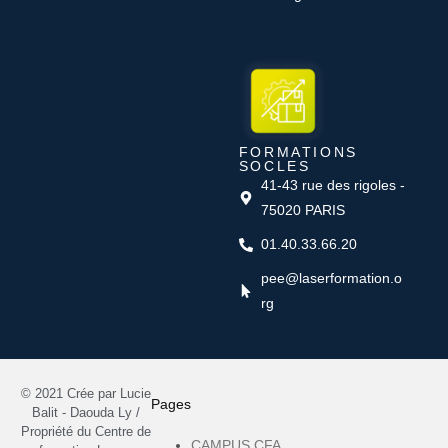
FORMATIONS
SOCLES
41-43 rue des rigoles -
75020 PARIS
01.40.33.66.20
pee@laserformation.o
rg
© 2021 Crée par Lucie
Pages
Balit - Daouda Ly /
Propriété du Centre de
CAMPUS CFA