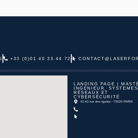
S
+33 (0)01.40.33.44.72
CONTACT@LASERFO
LANDING PAGE | MAST
INGENIEUR, SYSTEMES
RÉSEAUX ET
CYBERSÉCURITÉ
41-43 rue des rigoles - 75020 PARIS