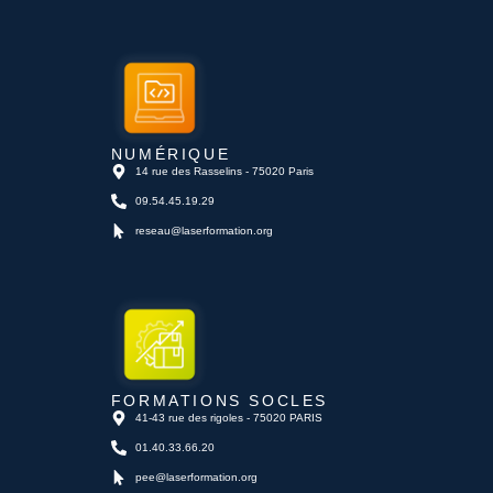
NUMÉRIQUE
14 rue des Rasselins - 75020 Paris
09.54.45.19.29
reseau@laserformation.org
FORMATIONS SOCLES
41-43 rue des rigoles - 75020 PARIS
01.40.33.66.20
pee@laserformation.org