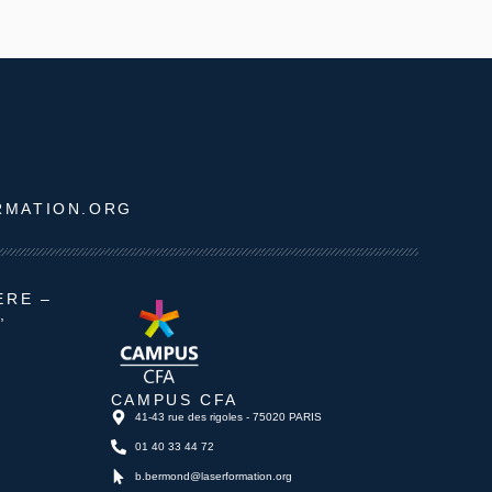
RMATION.ORG
ÈRE –
,
CAMPUS CFA
41-43 rue des rigoles - 75020 PARIS
01 40 33 44 72
b.bermond@laserformation.org