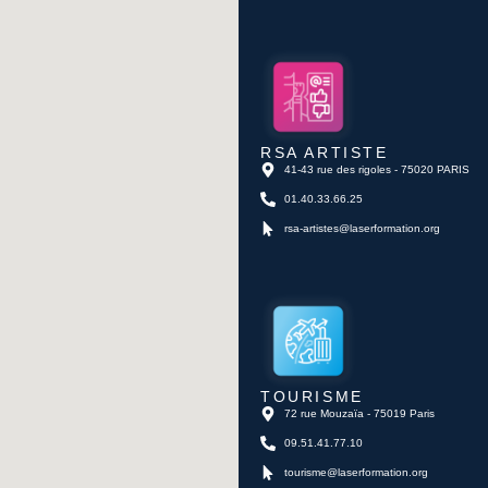
RSA ARTISTE
41-43 rue des rigoles - 75020 PARIS
01.40.33.66.25
rsa-artistes@laserformation.org
TOURISME
72 rue Mouzaïa - 75019 Paris
09.51.41.77.10
tourisme@laserformation.org