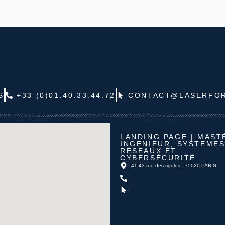
S
+33 (0)01.40.33.44.72
CONTACT@LASERFO
LANDING PAGE | MAST
INGENIEUR, SYSTEMES
RÉSEAUX ET
CYBERSÉCURITÉ
41-43 rue des rigoles - 75020 PARIS