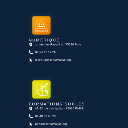
NUMÉRIQUE
14 rue des Rasselins - 75020 Paris
09.54.45.19.29
reseau@laserformation.org
FORMATIONS SOCLES
41-43 rue des rigoles - 75020 PARIS
01.40.33.66.20
pee@laserformation.org