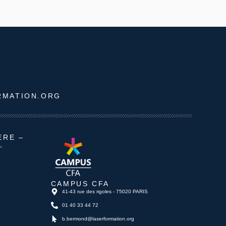
RMATION.ORG
ÈRE –
,
CAMPUS CFA
41-43 rue des rigoles - 75020 PARIS
01 40 33 44 72
b.bermond@laserformation.org