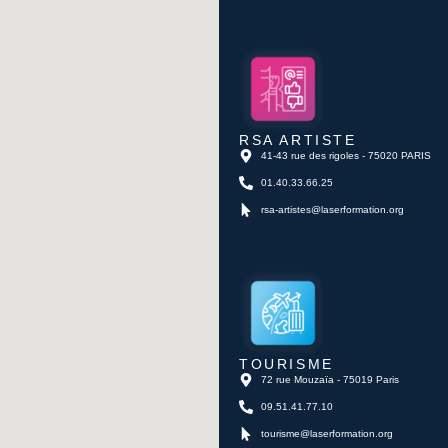
RSA ARTISTE
41-43 rue des rigoles - 75020 PARIS
01.40.33.66.25
rsa-artistes@laserformation.org
TOURISME
72 rue Mouzaïa - 75019 Paris
09.51.41.77.10
tourisme@laserformation.org