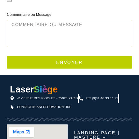
Commentaire ou Message
ENVOYER
Laser
Siège
41-43 RUE DES RIGOLES - 75020 PARIS
+33 (0)01.40.33.44.72
CONTACT@LASERFORMATION.ORG
LANDING PAGE |
MASTÈRE –