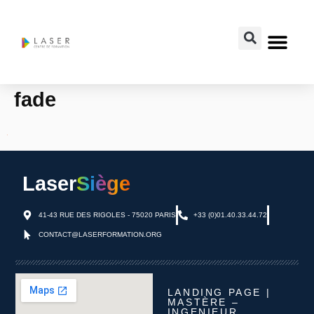
fade
Laser
Siège
41-43 RUE DES RIGOLES - 75020 PARIS
+33 (0)01.40.33.44.72
CONTACT@LASERFORMATION.ORG
LANDING PAGE |
MASTÈRE –
INGENIEUR,