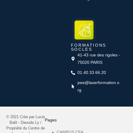
FORMATIONS
SOCLES
41-43 rue des rigoles -
75020 PARIS
01.40.33.66.20
pee@laserformation.o
rg
© 2021 Crée par Lucie
Pages
Balit - Daouda Ly /
Propriété du Centre de
CAMPUS CFA