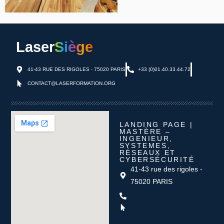
Laser
Siège
41-43 RUE DES RIGOLES - 75020 PARIS
+33 (0)01.40.33.44.72
CONTACT@LASERFORMATION.ORG
LANDING PAGE |
MASTÈRE –
INGENIEUR,
SYSTEMES,
RÉSEAUX ET
CYBERSÉCURITÉ
41-43 rue des rigoles -
75020 PARIS