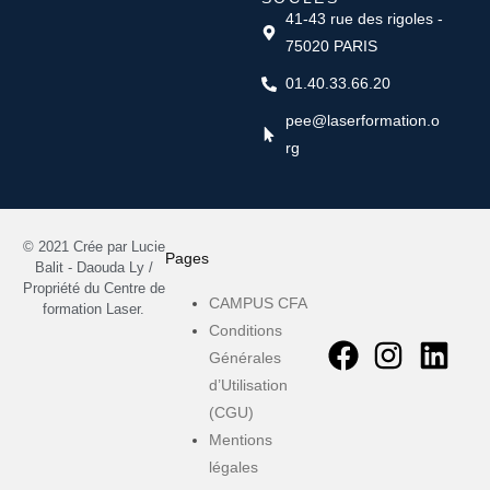
41-43 rue des rigoles -
75020 PARIS
01.40.33.66.20
pee@laserformation.o
rg
© 2021 Crée par Lucie
Pages
Balit - Daouda Ly /
Propriété du Centre de
CAMPUS CFA
formation Laser.
Conditions
Générales
d’Utilisation
(CGU)
Mentions
légales